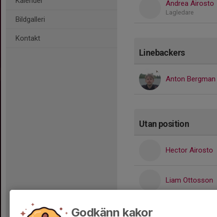
Kalender
Andrea Airosto
Lagledare
Bildgalleri
Kontakt
Linebackers
Anton Bergman
Utan position
Hector Airosto
Liam Ottosson
Godkänn kakor