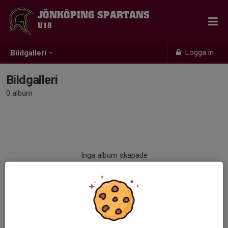
JÖNKÖPING SPARTANS
U18
Logga in
Bildgalleri
Bildgalleri
0 album
Inga album skapade