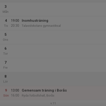
3
Mån
4
19:00
Inomhusträning
20:30
Tis
Talavidskolans gymnastiksal
5
Ons
6
Tor
7
Fre
8
Lör
9
13:00
Gemensam träning i Borås
16:00
Sön
Ryda fotbollshall, Borås
v.11