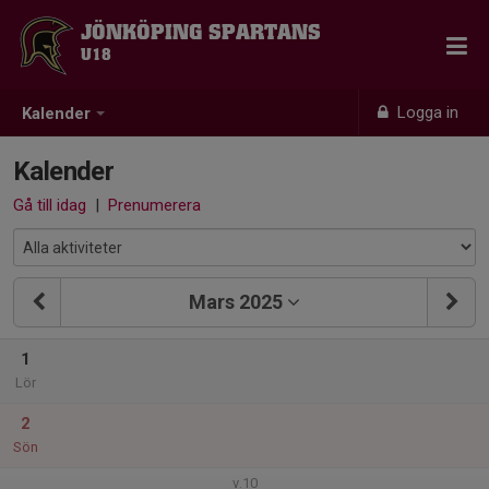
JÖNKÖPING SPARTANS
U18
Logga in
Kalender
Kalender
Gå till idag
|
Prenumerera
Mars 2025
1
Lör
2
Sön
v.10