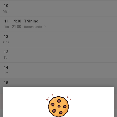
10
Mån
11
19:30
Träning
21:00
Tis
Rosenlunds IP
12
Ons
13
Tor
14
Fre
15
Lör
16
Sön
v.12