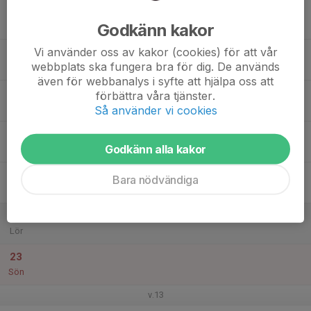
17
Godkänn kakor
Mån
Vi använder oss av kakor (cookies) för att vår
18
19:30
Träning
webbplats ska fungera bra för dig. De används
21:00
Tis
Rosenlunds IP
även för webbanalys i syfte att hjälpa oss att
19
förbättra våra tjänster.
Ons
Så använder vi cookies
20
Godkänn alla kakor
Tor
21
Bara nödvändiga
Fre
22
Lör
23
Sön
v.13